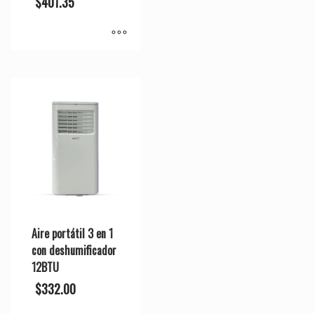
$
401.35
Aire portátil 3 en 1
con deshumificador
12BTU
$
332.00